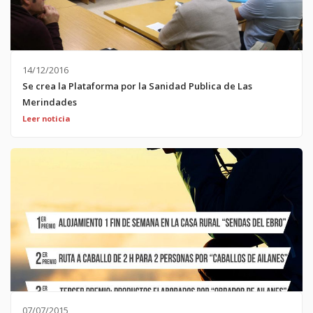
14/12/2016
Se crea la Plataforma por la Sanidad Publica de Las
Merindades
http://burgosconecta.es/2016/12/11/una-plataforma-por-la-
Leer noticia
sanidad-publica-denunciara-las-carencias-de-las-merindades/
07/07/2015