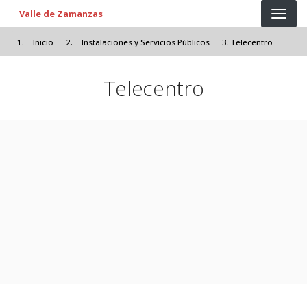
Pasar al contenido principal
Valle de Zamanzas
Inicio
Instalaciones y Servicios Públicos
Telecentro
Telecentro